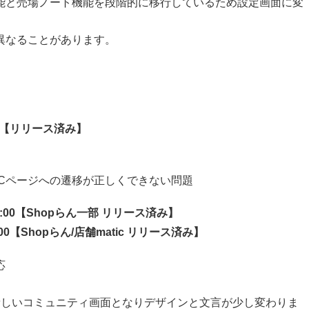
能と売場ノート機能を段階的に移行しているため設定画面に変
異なることがあります。
0:00【リリース済み】
らPCページへの遷移が正しくできない問題
 21:00【Shopらん一部 リリース済み】
5:00【Shopらん/店舗matic リリース済み】
応
が新しいコミュニティ画面となりデザインと文言が少し変わりま