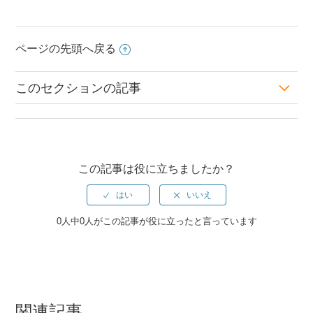
ページの先頭へ戻る
このセクションの記事
2020年pre春バージョン新機能ガイド
フィルターボタンのカスタマイズに対応
この記事は役に立ちましたか？
お知らせ公開確認時の差し戻しに対応
週間カレンダーで作業の初日のみ表示に対応
0人中0人がこの記事が役に立ったと言っています
お知らせ雛形のキーワード・送り先の初期値設定に対応
2020pre春、その他の機能について
関連記事